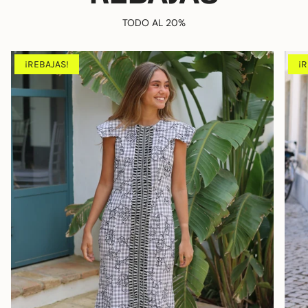
TODO AL 20%
¡REBAJAS!
¡