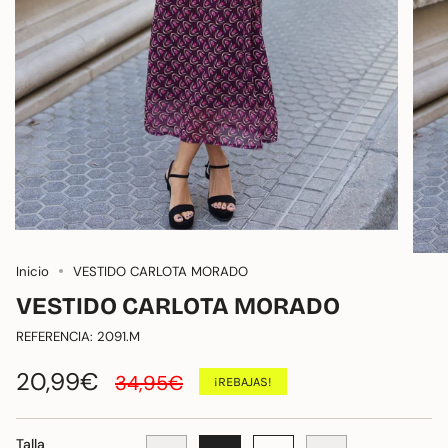
Inicio
VESTIDO CARLOTA MORADO
VESTIDO CARLOTA MORADO
REFERENCIA: 2091.M
Precio
20,99€
34,95€
¡REBAJAS!
regular
Talla